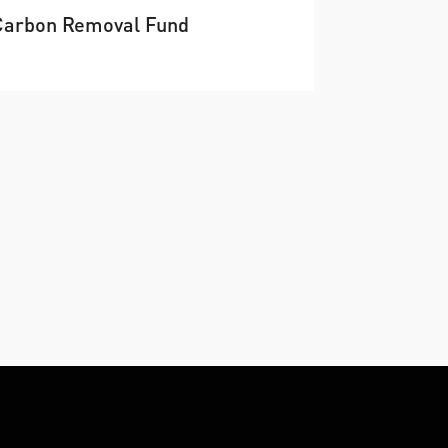
Carbon Removal Fund
→
Ökologisch und profitabel