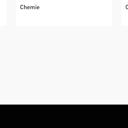
Chemie
→
Plattfromchemikalien aus Reststoffen