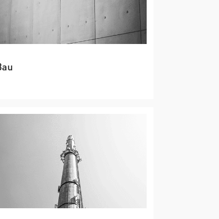
Bau
→
Vielfältige CO2-Senken