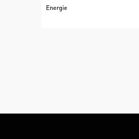
Energie
→
Wärme, Strom Wasserstoff