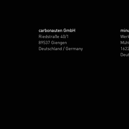
carbonauten GmbH
minu
Riedstraße 40/1
Wer
89537 Giengen
Mühl
Deutschland / Germany
162
Deut