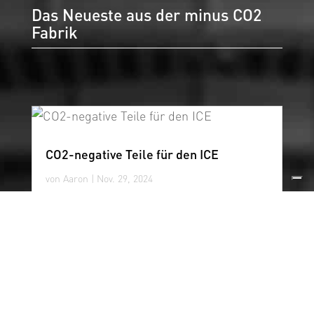
Das Neueste aus der minus CO2
Fabrik
CO2-negative Teile für den ICE
von
Aaron
|
Nov. 29, 2024
Erstmals wurden Sitzschalen und
Armauflagen des ICE aus CO2-negativem
Kunststoff mit einem Biokohlenstoffanteil von
33% spritzgegossen....
mehr lesen